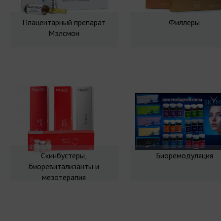
Плацентарный препарат
Филлеры
Мэлсмон
Скинбустеры,
Биоремодуляция
биоревитализанты и
мезотерапия