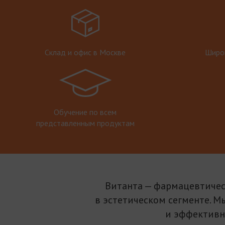
Склад и офис в Москве
Широк
Обучение по всем
представленным продуктам
Витанта — фармацевтичес
в эстетическом сегменте. М
и эффективн