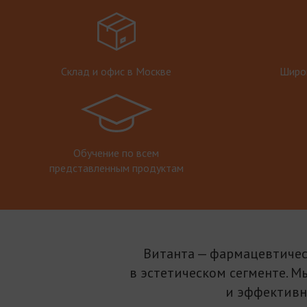
Склад и офис в Москве
Широк
Обучение по всем
представленным продуктам
Витанта — фармацевтичес
в эстетическом сегменте. М
и эффективн