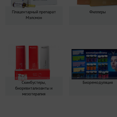
Плацентарный препарат
Филлеры
Мэлсмон
Скинбустеры,
Биоремодуляция
биоревитализанты и
мезотерапия