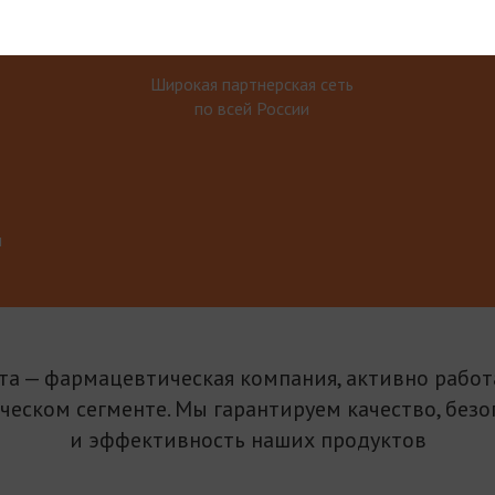
Широкая партнерская сеть
по всей России
м
та — фармацевтическая компания, активно рабо
ическом сегменте. Мы гарантируем качество, безо
и эффективность наших продуктов