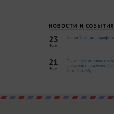
НОВОСТИ И СОБЫТИ
23
Статья "Сочетанная профилак
Июля
21
Форум научных инициатив An
совершенства на Неве» 7 окт
Июля
Санкт-Петербург.