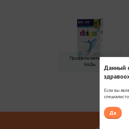
Продукты питания и
БАДы
Данный с
здравоо
Если вы явл
специалисто
Мы рабо
Да