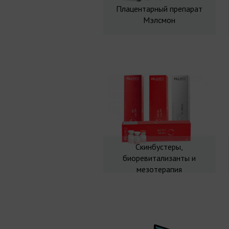
Плацентарный препарат
Мэлсмон
Скинбустеры,
биоревитализанты и
мезотерапия