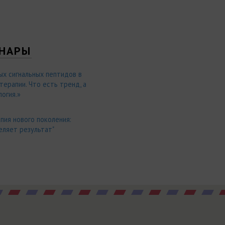
НАРЫ
ых сигнальных пептидов в
ерапии. Что есть тренд, а
огия.»
пия нового поколения:
еляет результат"