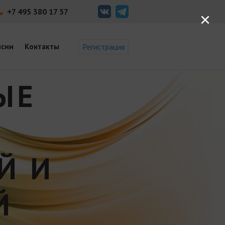
+7 495 380 17 57
×
нсии
Контакты
Регистрация
ЫЕ
Й И
Й