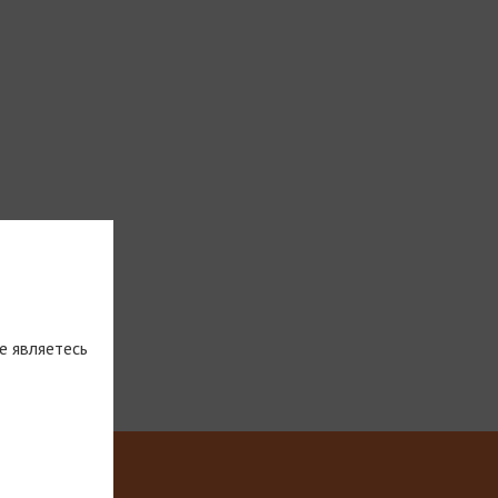
е являетесь
тическую