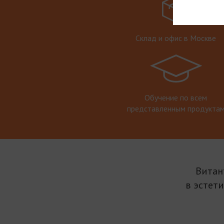
Склад и офис в Москве
Обучение по всем
представленным продукта
Витан
в эстет