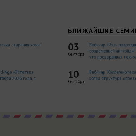
Я
БЛИЖАЙШИЕ СЕМИ
03
тика старения кожи."
Вебинар «Роль природн
современной антиэйдж т
Сентября
что проверенная технол
10
ti-Age «Эстетика
Вебинар "Коллагенотера
ября 2026 года, г.
когда структура опред
Сентября