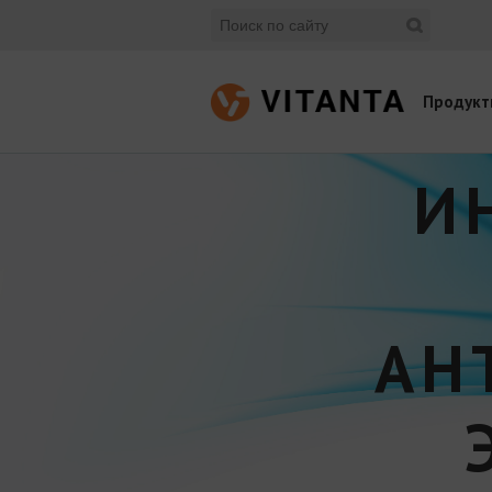
Продукт
И
АН