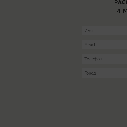
РАС
И 