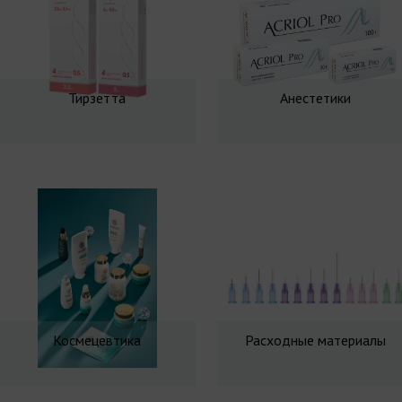
Тирзетта
Анестетики
Космецевтика
Расходные материалы