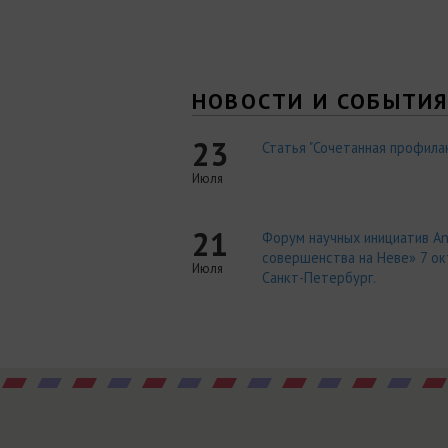
НОВОСТИ И СОБЫТИ
23
Статья "Сочетанная профилак
Июля
21
Форум научных инициатив An
совершенства на Неве» 7 окт
Июля
Санкт-Петербург.