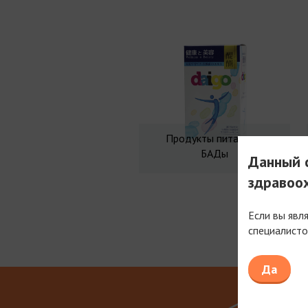
Продукты питания и
БАДы
Данный с
здравоо
Если вы явл
специалисто
Мы рабо
Да