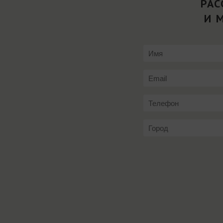
РАС
И 