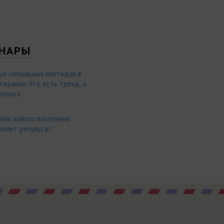
НАРЫ
ых сигнальных пептидов в
ерапии. Что есть тренд, а
огия.»
пия нового поколения:
еляет результат"