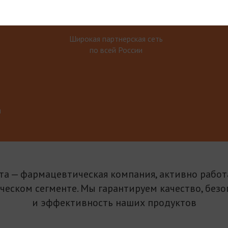
Широкая партнерская сеть
по всей России
м
та — фармацевтическая компания, активно рабо
ическом сегменте. Мы гарантируем качество, безо
и эффективность наших продуктов