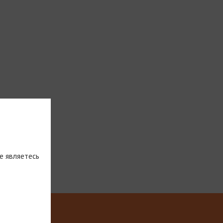
е являетесь
тическую