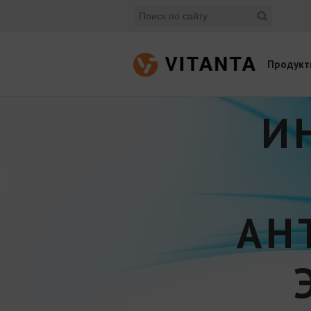
Продукт
И
АН