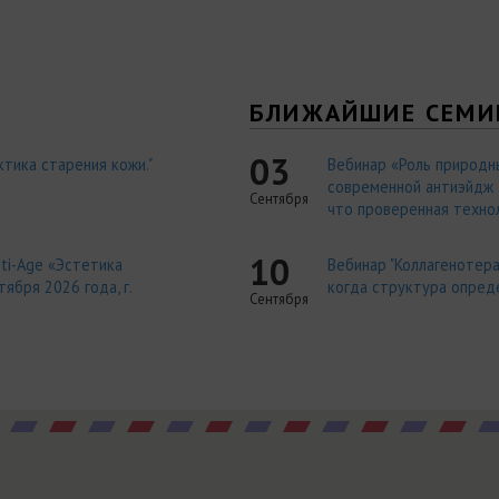
Я
БЛИЖАЙШИЕ СЕМИ
03
тика старения кожи."
Вебинар «Роль природн
современной антиэйдж т
Сентября
что проверенная технол
10
ti-Age «Эстетика
Вебинар "Коллагенотера
ября 2026 года, г.
когда структура опред
Сентября