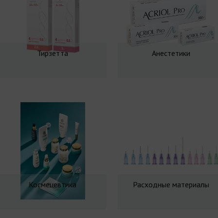
Тирзетта
Анестетики
Космецевтика
Расходные материалы