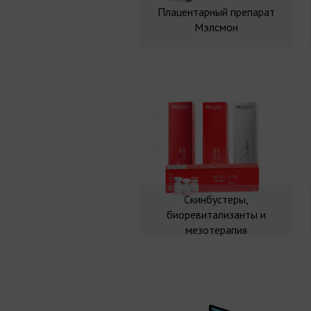
Плацентарный препарат
Мэлсмон
Скинбустеры,
биоревитализанты и
мезотерапия