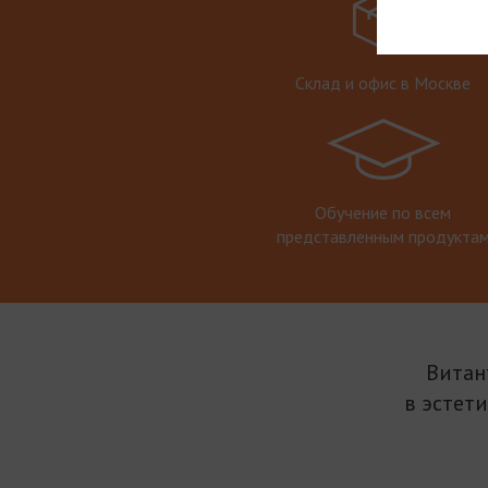
Склад и офис в Москве
Обучение по всем
представленным продукта
Витан
в эстет