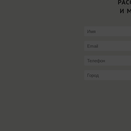
РАС
И 