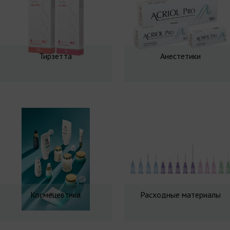
Тирзетта
Анестетики
Космецевтика
Расходные материалы