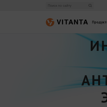
Продукт
И
АН