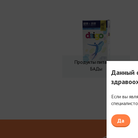
Продукты питания и
БАДы
Данный с
здравоо
Если вы явл
специалисто
Мы рабо
Да