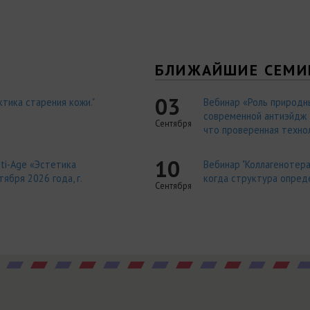
Я
БЛИЖАЙШИЕ СЕМИ
03
тика старения кожи."
Вебинар «Роль природн
современной антиэйдж т
Сентября
что проверенная технол
10
ti-Age «Эстетика
Вебинар "Коллагенотера
ября 2026 года, г.
когда структура опред
Сентября