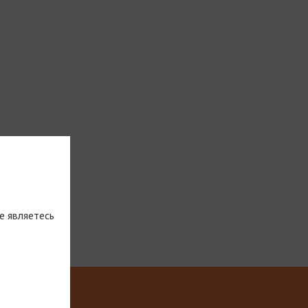
е являетесь
тическую