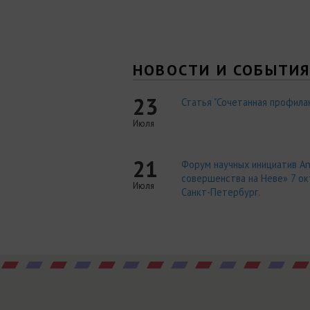
НОВОСТИ И СОБЫТИ
23
Статья "Сочетанная профилак
Июля
21
Форум научных инициатив An
совершенства на Неве» 7 окт
Июля
Санкт-Петербург.