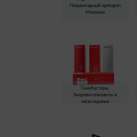
Плацентарный препарат
Мэлсмон
Скинбустеры,
биоревитализанты и
мезотерапия