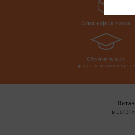
Склад и офис в Москве
Обучение по всем
представленным продукта
Витан
в эстет