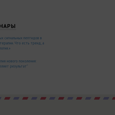
НАРЫ
ых сигнальных пептидов в
ерапии. Что есть тренд, а
огия.»
пия нового поколения:
еляет результат"