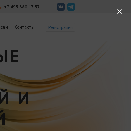
+7 495 380 17 57
×
нсии
Контакты
Регистрация
ЫЕ
Й И
Й