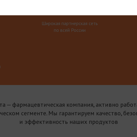
Широкая партнерская сеть
по всей России
м
та — фармацевтическая компания, активно рабо
ическом сегменте. Мы гарантируем качество, безо
и эффективность наших продуктов