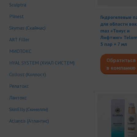
Sculptra
Plinest
Гидрогелевые п
для области вок
Skymas (Скаймас)
глаз «Тонус и
Лифтинг» Telom
АRT Filler
5 пар × 7 мл
МИОТОКС
Обратиться
HYAL SYSTEM (ХИАЛ СИСТЕМ)
в компанию
Collost (Коллост)
Релатокс
Лантокс
SkinElly (Скинелли)
Atlantis (Атлантис)