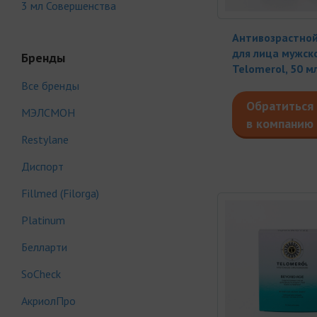
3 мл Совершенства
Антивозрастно
для лица мужск
Бренды
Telomerol, 50 м
Все бренды
Обратиться
МЭЛСМОН
в компанию
Restylane
Диспорт
Fillmed (Filorga)
Platinum
Белларти
SoCheck
АкриолПро