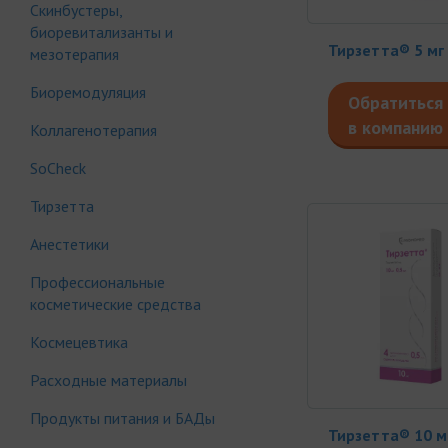
Скинбустеры,
биоревитализанты и
Тирзетта® 5 мг
мезотерапия
Биоремодуляция
Обратиться
в компанию
Коллагенотерапия
SoCheck
Тирзетта
Анестетики
Профессиональные
косметические средства
Космецевтика
Расходные материалы
Продукты питания и БАДы
Тирзетта® 10 м