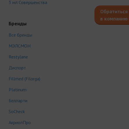
3 мл Совершенства
Обратиться
в компанию
Бренды
Все бренды
МЭЛСМОН
Restylane
Диспорт
Fillmed (Filorga)
Platinum
Белларти
SoCheck
АкриолПро