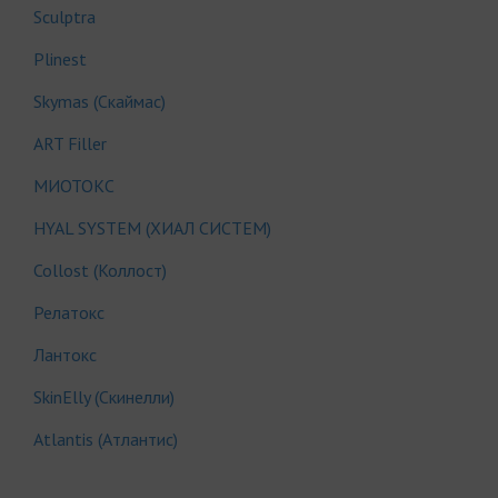
Sculptra
Plinest
Skymas (Скаймас)
АRT Filler
МИОТОКС
HYAL SYSTEM (ХИАЛ СИСТЕМ)
Collost (Коллост)
Релатокс
Лантокс
SkinElly (Скинелли)
Atlantis (Атлантис)