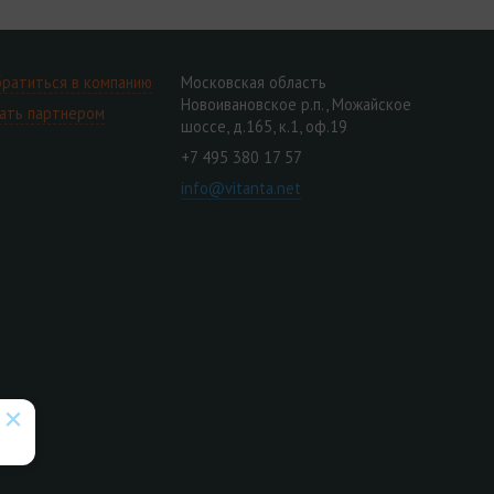
ратиться в компанию
Московская область
Новоивановское р.п., Можайское
ать партнером
шоссе, д.165, к.1, оф.19
+7 495 380 17 57
info@vitanta.net