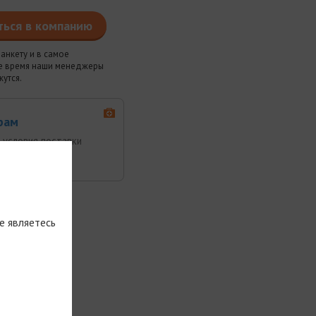
ться в компанию
анкету и в самое
 время наши менеджеры
жутся.
рам
 условия поставки
продукта
е являетесь