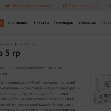
Обратиться в компанию
Стать партнером
ы
О компании
Новости
Партнерам
Обучение
Вака
тетики
/ Акриол Про 5 гр
 5 гр
нный анестезирующий крем для кожи
ства.
5% + прилокаин 2.5% обеспечивает высокий
инъекционных косметологических процедурах —
рапии, процедурах контурной пластики,
ного удаления акне и татуировок, эпиляции,
тонкой чувствительной кожей. Используемая
тетиков снижает риск развития воспаления.