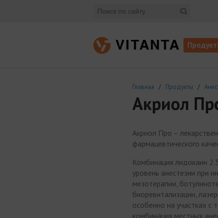
Продукт
Главная
/
Продукты
/
Анес
Акриол Про
Акриол Про – лекарстве
фармацевтического каче
Комбинация лидокаин 2.
уровень анестезии при 
мезотерапии, ботулиноте
биоревитализации, лазер
особенно на участках с 
комбинация местных анес