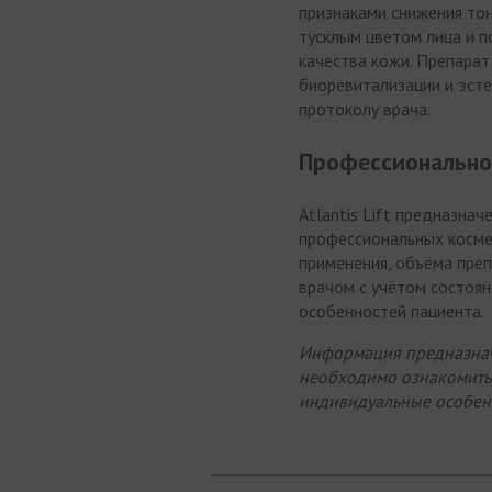
признаками снижения тон
тусклым цветом лица и 
качества кожи. Препарат
биоревитализации и эст
протоколу врача.
Профессионально
Atlantis Lift предназна
профессиональных косме
применения, объёма преп
врачом с учётом состоян
особенностей пациента.
Информация предназнач
необходимо ознакомитьс
индивидуальные особенн