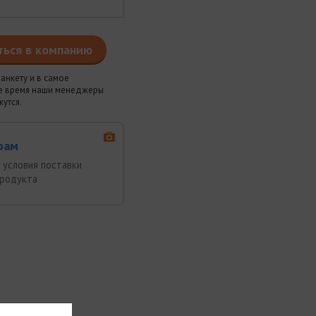
ться в компанию
анкету и в самое
 время наши менеджеры
жутся.
рам
 условия поставки
продукта