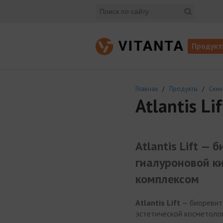
Продукт
Главная
/
Продукты
/
Скин
Atlantis Li
Atlantis Lift —
гиалуроновой к
комплексом
Atlantis Lift
— биоревит
эстетической косметолог