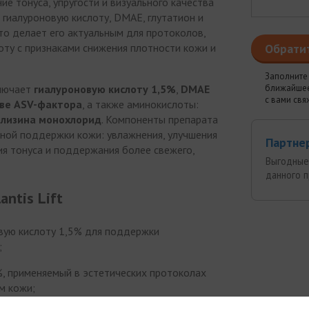
ие тонуса, упругости и визуального качества
 гиалуроновую кислоту, DMAE, глутатион и
то делает его актуальным для протоколов,
Обрати
ту с признаками снижения плотности кожи и
Заполните 
ближайшее
ключает
гиалуроновую кислоту 1,5%
,
DMAE
с вами свя
аве ASV-фактора
, а также аминокислоты:
и лизина монохлорид
. Компоненты препарата
ной поддержки кожи: увлажнения, улучшения
Партне
я тонуса и поддержания более свежего,
Выгодные
данного 
ntis Lift
вую кислоту 1,5% для поддержки
;
, применяемый в эстетических протоколах
м кожи;