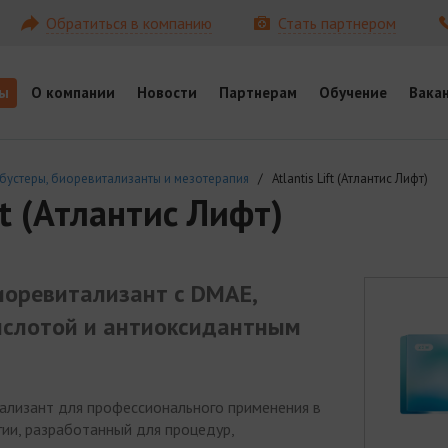
Обратиться в компанию
Стать партнером
ы
О компании
Новости
Партнерам
Обучение
Вака
бустеры, биоревитализанты и мезотерапия
/ Atlantis Lift (Атлантис Лифт)
ft (Атлантис Лифт)
 биоревитализант с DMAE,
ислотой и антиоксидантным
ализант для профессионального применения в
ии, разработанный для процедур,