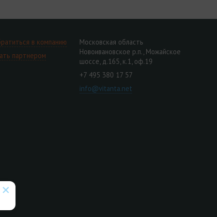
ратиться в компанию
Московская область
Новоивановское р.п., Можайское
ать партнером
шоссе, д.165, к.1, оф.19
+7 495 380 17 57
info@vitanta.net