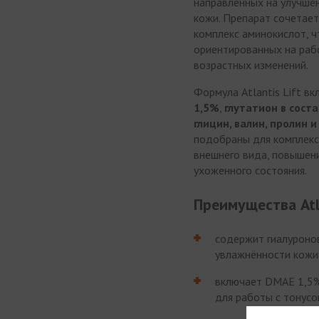
направленных на улучшен
кожи. Препарат сочетает
комплекс аминокислот, ч
ориентированных на рабо
возрастных изменений.
Формула Atlantis Lift в
1,5%
,
глутатион в сост
глицин, валин, пролин 
подобраны для комплекс
внешнего вида, повышени
ухоженного состояния.
Преимущества Atla
содержит гиалуроно
увлажнённости кожи
включает DMAE 1,5%
для работы с тонусо