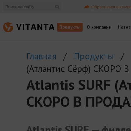
Обратиться в комп
Продукты
О компании
Новос
Главная
/
Продукты
/
(Атлантис Сёрф) СКОРО 
Atlantis SURF (
СКОРО В ПРОД
Atlantis SURF — филле