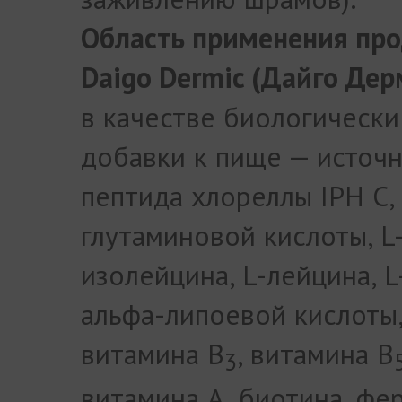
Область применения про
Daigo Dermic (Дайго Дер
в качестве биологически
добавки к пище — источ
пептида хлореллы IPH C, 
глутаминовой кислоты, L
изолейцина, L-лейцина, L
альфа-липоевой кислоты,
витамина B
, витамина B
3
витамина A, биотина, фе