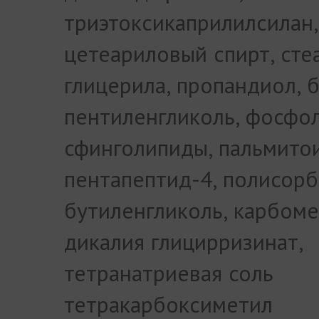
триэтоксикаприлилсилан,
цетеариловый спирт, сте
глицерила, пропандиол, б
пентиленгликоль, фосфо
сфинголипиды, пальмито
пентапептид-4, полисорб
бутиленгликоль, карбоме
дикалия глицирризинат,
тетранатриевая соль
тетракарбоксиметил