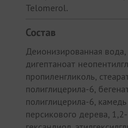
Telomerol.
Состав
Деионизированная вода,
дигептаноат неопентилгл
пропиленгликоль, стеара
полиглицерила-6, бегена
полиглицерила-6, камедь
персикового дерева, 1,2-
гександиол, этилгексилгл