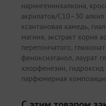
нарингенинхалкона, кро
акрилатов/С10–30 алкил 
ксантановая камедь, гиа
магния, экстракт корня а
перепончатого, глюконат
феноксиэтанол, лаурат г
хлорфенезин, гидроксид 
парфюмерная композици
С этим товаром з