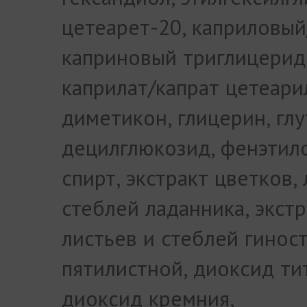
цетеарет-20, каприловый
каприновый триглицерид
каприлат/капрат цетеари
диметикон, глицерин, глу
децилглюкозид, фенэтил
спирт, экстракт цветков,
стеблей ладанника, экстр
листьев и стеблей гино
пятилистной, диоксид ти
диоксид кремния,