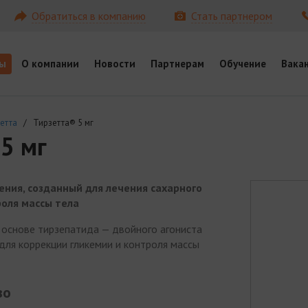
Обратиться в компанию
Стать партнером
ы
О компании
Новости
Партнерам
Обучение
Вака
етта
/ Тирзетта® 5 мг
5 мг
ения, созданный для лечения сахарного
роля массы тела
 основе тирзепатида — двойного агониста
для коррекции гликемии и контроля массы
во