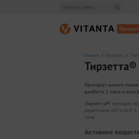
Продукт
Главная
/
Продукты
/
Тирз
Тирзетта® 
Препарат нового покол
диабета 2 типа и конт
Тирзетта®:
препарат на
рецепторов GIP и GLP-1 
тела.
Активное вещест