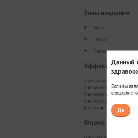
Зоны введения
Живот
Бедро
Плечо
Данный с
Эффекты Тирзет
здравоо
Улучшение контроля гли
Если вы явл
Снижение уровня HbA1c
специалисто
Снижение массы тела
Снижение инсулинорезис
Контроль аппетита
Да
Форма выпуска
Одноразовая шприц-ручк