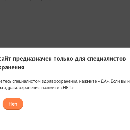
айт предназначен только для специалистов
та®
хранения
кемии
яетесь специалистом здравоохранения, нажмите «ДА». Если вы н
м здравоохранения, нажмите «НЕТ».
тентности
Нет
а для подкожного введения.