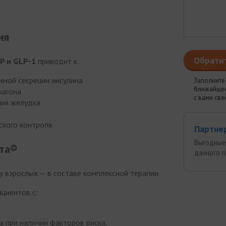
ия
Обрати
IP и GLP-1
приводит к:
имой секреции инсулина
Заполните 
ближайшее
кагона
с вами свя
ия желудка
ского контроля
Партне
Выгодные
тта®
данного 
у взрослых — в составе комплексной терапии.
ациентов с:
а при наличии факторов риска.