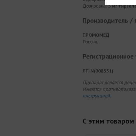
Дозировка:
5 мг тирзеп
Производитель /
ПРОМОМЕД
Россия.
Регистрационное
ЛП-N(008551)
Препарат является реце
Имеются противопоказа
инструкцией.
С этим товаром