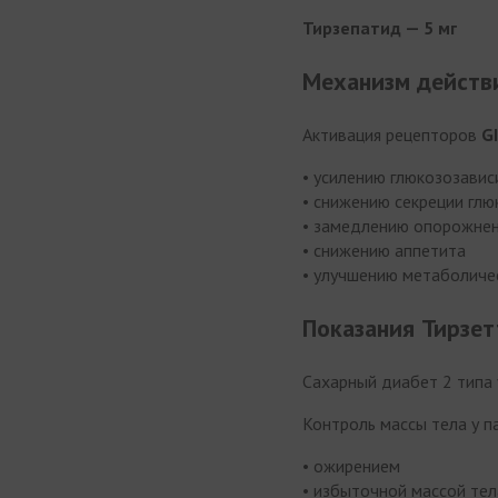
Тирзепатид — 5 мг
Механизм действ
Активация рецепторов
G
• усилению глюкозозавис
• снижению секреции глю
• замедлению опорожнен
• снижению аппетита
• улучшению метаболиче
Показания Тирзе
Сахарный диабет 2 типа 
Контроль массы тела у п
• ожирением
• избыточной массой тел