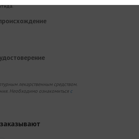
атида
.
 происхождение
 удостоверение
птурным лекарственным средством.
ния. Необходимо ознакомиться
с
 заказывают