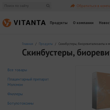
Обратиться в комп
Продукты
О компании
Новос
Главная
/
Продукты
/ Скинбустеры, биоревитализанты и 
Скинбустеры, биорев
Все товары
Плацентарный препарат
Мэлсмон
Филлеры
Ботулотоксины