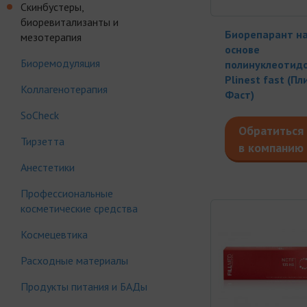
Скинбустеры,
биоревитализанты и
Биорепарант н
мезотерапия
основе
Биоремодуляция
полинуклеотид
Plinest fast (Пл
Коллагенотерапия
Фаст)
SoCheck
Обратиться
Тирзетта
в компанию
Анестетики
Профессиональные
косметические средства
Космецевтика
Расходные материалы
Продукты питания и БАДы