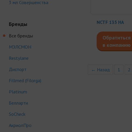
3 мл Совершенства
NCTF 135 HA
Бренды
Все бренды
Обратиться
в компанию
МЭЛСМОН
Restylane
Диспорт
← Назад
1
2
Fillmed (Filorga)
Platinum
Белларти
SoCheck
АкриолПро