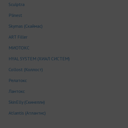
Sculptra
Plinest
Skymas (Скаймас)
АRT Filler
МИОТОКС
HYAL SYSTEM (ХИАЛ СИСТЕМ)
Collost (Коллост)
Релатокс
Лантокс
SkinElly (Скинелли)
Atlantis (Атлантис)