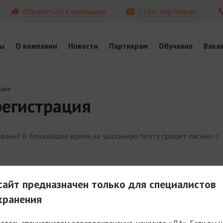
Обратиться в компанию
Стать партнером
ы
О компании
Новости
Партнерам
Обучение
Вака
ация
регистрация
ваны! В ближайшее время на указанную почту придет письмо с
айт предназначен только для специалистов
хранения
яетесь специалистом здравоохранения, нажмите «ДА». Если вы н