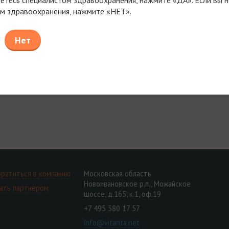
м здравоохранения, нажмите «НЕТ».
Нет
ратиться в компанию
Московская область
Новоивановское р.п., Можайское
ать партнером
шоссе, д.165, к.1, оф.19
+7 495 380 17 57
info@vitanta.net