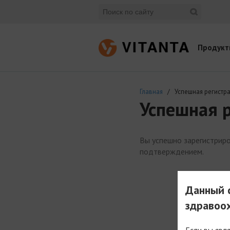
Продукт
Главная
/ Успешная регистр
Успешная 
Вы успешно зарегистриро
подтверждением.
Данный с
здравоо
Если вы явл