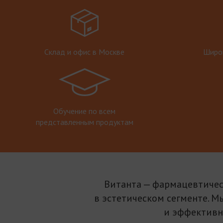
Склад и офис в Москве
Широк
Обучение по всем
представленным продуктам
Витанта — фармацевтичес
в эстетическом сегменте. М
и эффективн