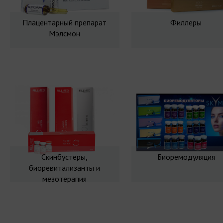
Плацентарный препарат
Филлеры
Мэлсмон
Скинбустеры,
Биоремодуляция
биоревитализанты и
мезотерапия