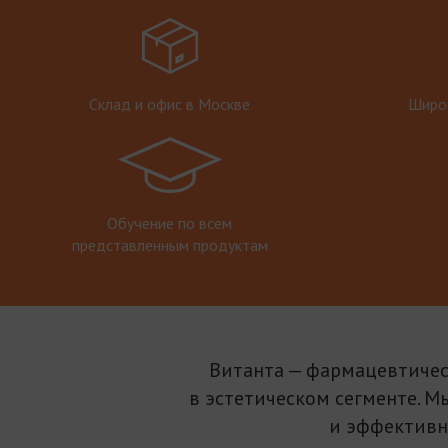
Склад и офис в Москве
Широк
Обучение по всем
представленным продуктам
Витанта — фармацевтичес
в эстетическом сегменте. М
и эффективн