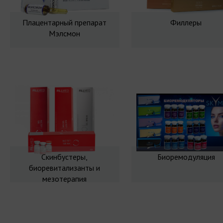
Плацентарный препарат
Филлеры
Мэлсмон
Скинбустеры,
Биоремодуляция
биоревитализанты и
мезотерапия