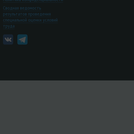
Сводная ведомость
результатов проведения
специальной оценки условий
труда