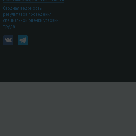
Сводная ведомость
результатов проведения
специальной оценки условий
труда