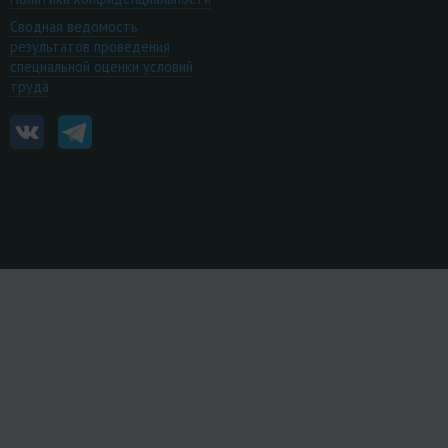
Сводная ведомость
результатов проведения
специальной оценки условий
труда