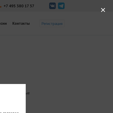
+7 495 380 17 57
×
нсии
Контакты
Регистрация
ать завершенные
е являетесь