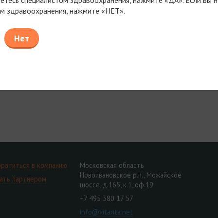
УСЛОВИЯ
м здравоохранения, нажмите «НЕТ».
ТО ПРОВЕДЕНИЯ
ДЛИТЕЛЬНОСТЬ
ПР
УЧАСТИЯ
Нет
ратиться в компанию
Московская область
Новоивановское р.п., Можайское
ать партнером
шоссе, д.165, к.1, оф.19
+7 495 380 17 57
info@vitanta.net