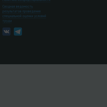
Сводная ведомость
результатов проведения
специальной оценки условий
труда