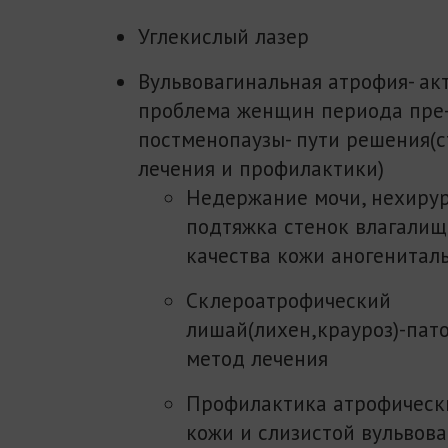
Углекислый лазер
Вульвовагинальная атрофия- ак
проблема женщин периода пре-
постменопаузы- пути решения(с
лечения и профилактики)
Недержание мочи, нехирур
подтяжка стенок влагалищ
качества кожи аногенитал
Склероатрофический
лишай(лихен,крауроз)-пат
метод лечения
Профилактика атрофическ
кожи и слизистой вульвов