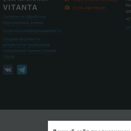
Но
Стать партнером
шо
Согласие на обработку
+7
персональных данных
in
Политика конфиденциальности
Сводная ведомость
результатов проведения
специальной оценки условий
труда