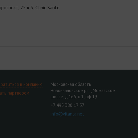
оспект, 25 к 5, Clinic Sante
ратиться в компанию
Московская область
Новоивановское р.п., Можайское
ать партнером
шоссе, д.165, к.1, оф.19
+7 495 380 17 57
info@vitanta.net