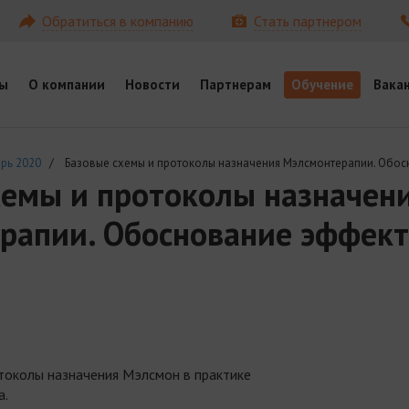
Обратиться в компанию
Стать партнером
ы
О компании
Новости
Партнерам
Обучение
Вака
рь 2020
/ Базовые схемы и протоколы назначения Мэлсмонтерапии. Обос
хемы и протоколы назначен
рапии. Обоснование эффект
околы назначения Мэлсмон в практике
а.