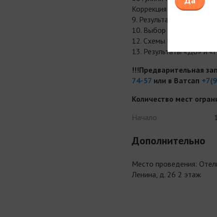
Да
Коррекция FULL – FACE. 
9. Результаты «До» и «П
10. Выбор нитей. Чем об
12. Схемы сочетанных пр
13. Результаты «До» и «
!!!Предварительная за
74-57
или в Ватсап
+7(
Количество мест огран
Начало
Дополнительно
Место проведения: Отель 
Ленина, д. 26 2 этаж