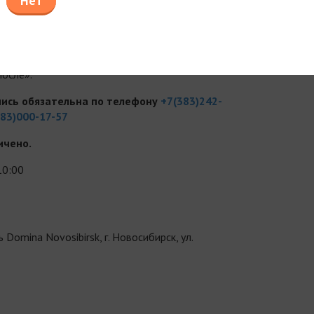
Нет
(видео-мастер класс)
осле».
условлен? Как разобраться на рынке нитей?
отоколов: БТХ-А + нити.
После».
пись обязательна по телефону
+7(383)242-
983)000-17-57
ичено.
10:00
Domina Novosibirsk, г. Новосибирск, ул.