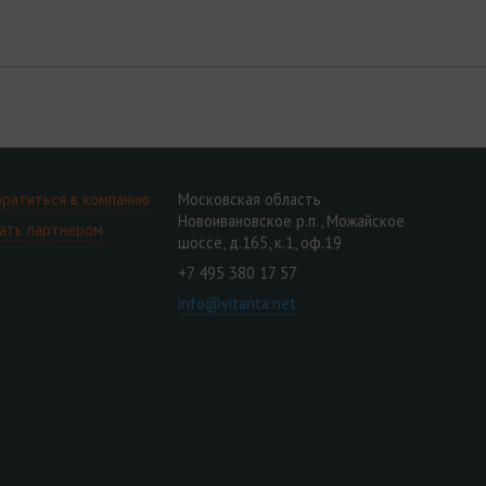
ратиться в компанию
Московская область
Новоивановское р.п., Можайское
ать партнером
шоссе, д.165, к.1, оф.19
+7 495 380 17 57
info@vitanta.net