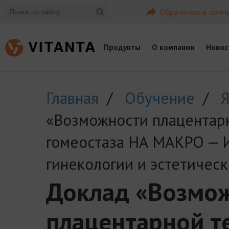
Обратиться в комп
Продукты
О компании
Новос
Главная
/
Обучение
/
Я
«Возможности плацентар
гомеостаза НА МАКРО — 
гинекологии и эстетичес
Доклад «Возмо
плацентарной т