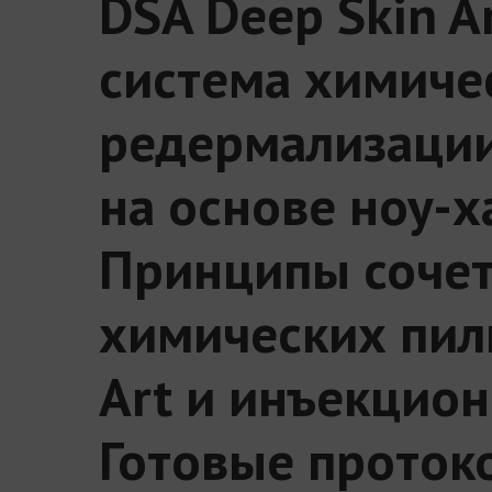
DSA Deep Skin A
система химиче
редермализации
на основе ноу-х
Принципы соче
химических пил
Art и инъекцио
Готовые проток