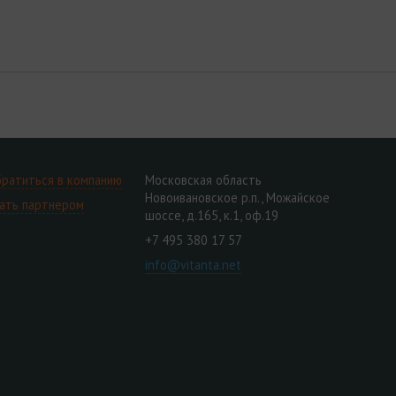
ратиться в компанию
Московская область
Новоивановское р.п., Можайское
ать партнером
шоссе, д.165, к.1, оф.19
+7 495 380 17 57
info@vitanta.net