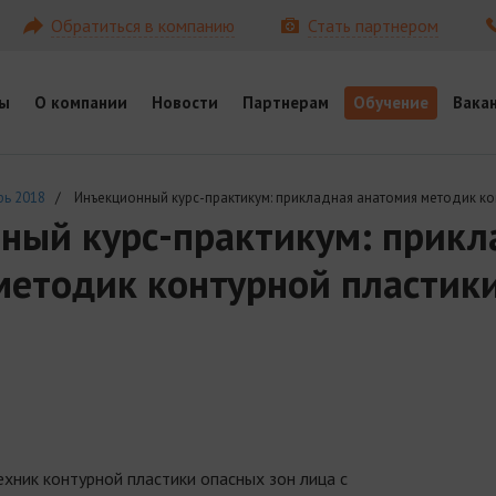
Обратиться в компанию
Стать партнером
ы
О компании
Новости
Партнерам
Обучение
Вака
рь 2018
/ Инъекционный курс-практикум: прикладная анатомия методик кон
ный курс-практикум: прикл
методик контурной пластики
хник контурной пластики опасных зон лица с