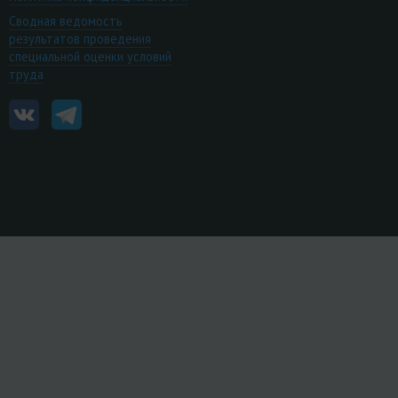
Сводная ведомость
результатов проведения
специальной оценки условий
труда