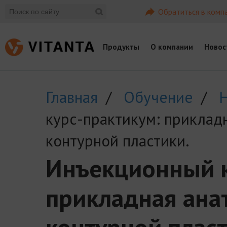
Обратиться в комп
Продукты
О компании
Новос
Главная
/
Обучение
/
курс-практикум: приклад
контурной пластики.
Инъекционный к
прикладная ана
контурной пласт