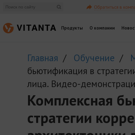
Обратиться в комп
Продукты
О компании
Новос
Главная
/
Обучение
/
бьютификация в стратеги
лица. Видео-демонстрац
Комплексная бь
стратегии корр
архитектоники л