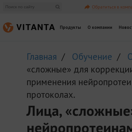
Обратиться в комп
Продукты
О компании
Новос
Главная
/
Обучение
/
О
«сложные» для коррекци
применения нейропротеи
протоколах.
Лица, «сложные
нейропротеинам