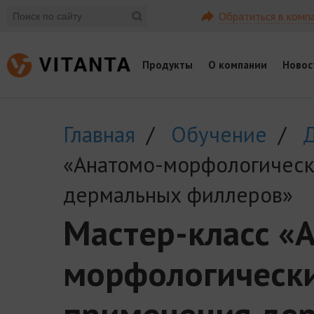
Обратиться в комп
Продукты
О компании
Новос
Главная
/
Обучение
/
Д
«Анатомо-морфологическ
дермальных филлеров»
Мастер-класс «
морфологически
применения де