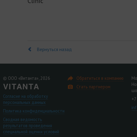
Clinic
Вернуться назад
© ООО «Витанта», 2026
Обратиться в компанию
Мо
Но
Стать партнером
шо
Согласие на обработку
+7
персональных данных
in
Политика конфиденциальности
Сводная ведомость
результатов проведения
специальной оценки условий