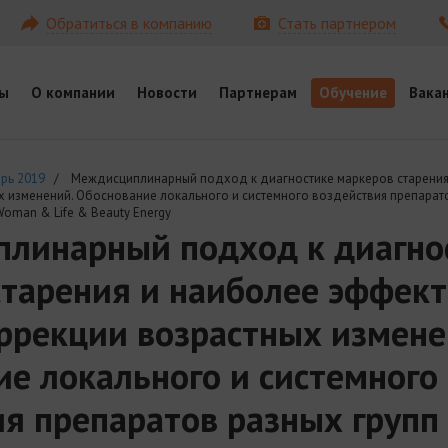
Обратиться в компанию
Стать партнером
ы
О компании
Новости
Партнерам
Обучение
Вака
рь 2019
/ Междиcциплинарный подход к диагностике маркеров старения
 изменений. Обоснование локального и системного воздействия препарато
oman & Life & Beauty Energy
линарный подход к диагно
старения и наиболее эффек
ррекции возрастных измене
е локального и системного
я препаратов разных групп