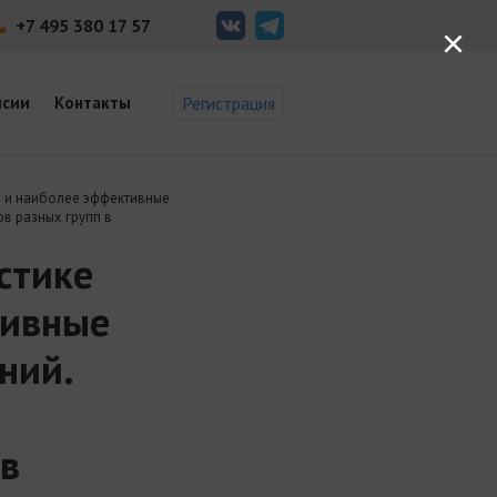
+7 495 380 17 57
×
нсии
Контакты
Регистрация
 и наиболее эффективные
в разных групп в
стике
тивные
ний.
 в