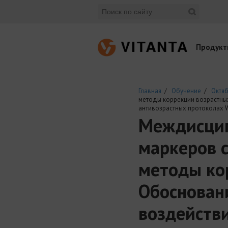
Продукт
Главная
/
Обучение
/
Октяб
методы коррекции возрастных
антивозрастных протоколах W
Междиcцип
маркеров 
методы ко
Обосновани
воздействи