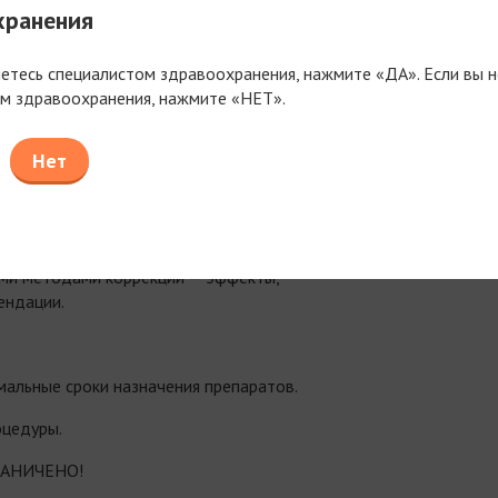
хранения
ического и оксидативного стрессов в
яетесь специалистом здравоохранения, нажмите «ДА». Если вы н
новления биологических ресурсов организма.
м здравоохранения, нажмите «НЕТ».
кие аспекты ведения пациентов в рамках
ti-age программ. Что должен учитывать врач?
Нет
пии в комплексных эстетических и anti-age
ы и протоколы.
нение плацентарной терапии с
ми методами коррекции — эффекты,
ендации.
мальные сроки назначения препаратов.
цедуры.
РАНИЧЕНО!