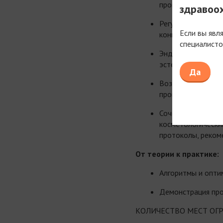
программ.
здравоо
Регуляция метабол
Если вы явл
концепции восста
специалисто
Эндокринологичес
эстетических и an
Да
Возможности тера
программах. Схем
Сочетанное приме
косметологически
протоколы, реком
От теории к практике:
Алгоритмы и опти
Демонстрация про
КОЛИЧЕСТВО МЕСТ ОГ