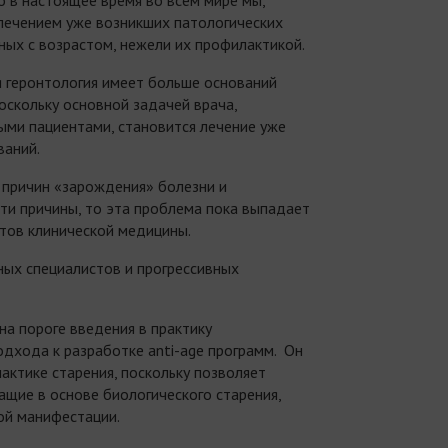
лечением уже возникших патологических
ных с возрастом, нежели их профилактикой.
я геронтология имеет больше оснований
поскольку основной задачей врача,
ыми пациентами, становится лечение уже
аний.
 причин «зарождения» болезни и
ти причины, то эта проблема пока выпадает
стов клинической медицины.
вных специалистов и прогрессивных
на пороге введения в практику
дхода к разработке anti-age программ. Он
актике старения, поскольку позволяет
ащие в основе биологического старения,
ой манифестации.