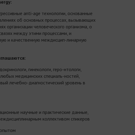
nergy
:
грессивные anti-age технологии, основанные
влениях об основных процессах, вызывающих
нях организации человеческого организма, о
вязях между этими процессами, и
ую и качественную междисцип-линарную
иглашаются:
окринологи, гинекологи, геро-нтологи,
 любых медицинских специаль-ностей,
вый лечебно-диагностический уровень в
ационные научные и практические данные,
междисциплинарным коллективом спикеров
 опытом