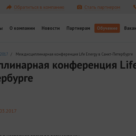
Обратиться в компанию
Стать партнером
ы
О компании
Новости
Партнерам
Обучение
Вака
2017
/ Междисциплинарная конференция Life Energy в Санкт-Петербурге
линарная конференция Life
ербурге
.03.2017
о в настоящее время во всем мире мы,