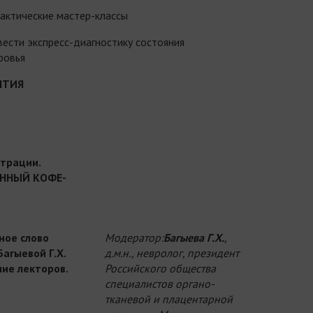
актические мастер-классы
ести экспресс-диагностику состояния
ровья
ЯТИЯ
страции.
ННЫЙ КОФЕ-
ное слово
Модератор:
Багыева Г.Х.
,
агыевой Г.Х.
д.м.н., невролог, президент
ие лекторов.
Российского общества
специалистов органо-
тканевой и плацентарной