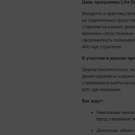
Цель программы
Life
E
Внедрить в практику про
на современных предста
старение на разных уров
причинно-следственных с
сформировать полноценн
anti-age стратегию.
К участию в школах пр
Дерматокосметологи, энд
физиотерапевты и врачи
стремящиеся выйти на но
anti-age медицине.
Вас ждут:
Уникальные иннов
представленные 
Дискуссии, обмен