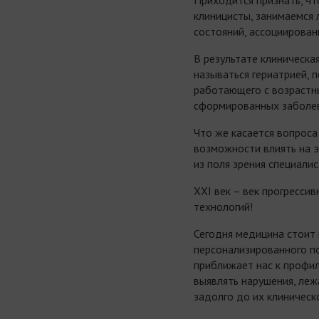
клиницисты, занимаемся 
состояний, ассоциирован
В результате клиническа
называться гериатрией, 
работающего с возрастн
сформированных заболев
Что же касается вопроса
возможности влиять на э
из поля зрения специали
XXI век – век прогресси
технологий!
Сегодня медицина стоит 
персонализированного по
приближает нас к профил
выявлять нарушения, леж
задолго до их клиническ