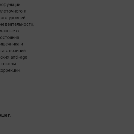
исфункции
клеточного и
вого уровней
знедеятельности,
данные о
состояния
ишечника и
га с позиций
ских anti-age
ротоколы
коррекции.
ршет.