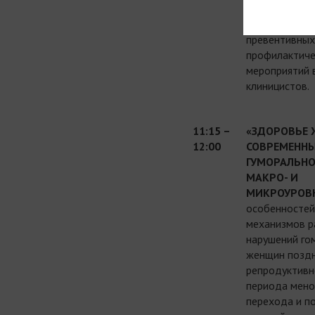
качественных
персонализир
превентивных
профилактиче
мероприятий 
клиницистов.
11:15 –
«ЗДОРОВЬЕ 
12:00
СОВРЕМЕНН
ГУМОРАЛЬНО
МАКРО- И
МИКРОУРОВ
особенностей
механизмов р
нарушений го
женщин позд
репродуктивн
периода мено
перехода и п