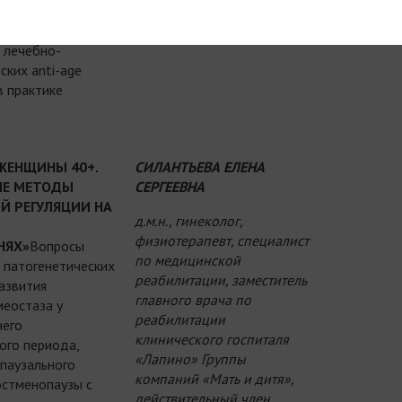
ованных
 лечебно-
ских anti-age
в практике
ЖЕНЩИНЫ 40+.
СИЛАНТЬЕВА ЕЛЕНА
ЫЕ МЕТОДЫ
СЕРГЕЕВНА
Й РЕГУЛЯЦИИ НА
д.м.н., гинеколог,
физиотерапевт, специалист
НЯХ»
Вопросы
по медицинской
 патогенетических
реабилитации, заместитель
азвития
главного врача по
меостаза у
реабилитации
него
клинического госпиталя
ого периода,
«Лапино» Группы
паузального
компаний «Мать и дитя»,
остменопаузы с
действительный член