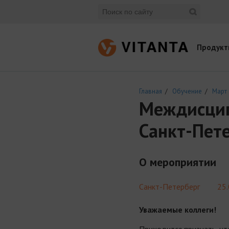
Продукт
Главная
/
Обучение
/
Март 
Междисцип
Санкт-Пет
О мероприятии
Санкт-Петерберг
25
Уважаемые коллеги!
Приходится признать, чт