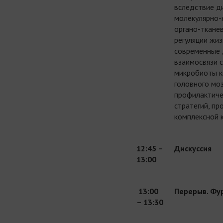
вследствие д
молекулярно-
органо-ткане
регуляции жи
современные 
взаимосвязи 
микробиоты к
головного моз
профилактиче
стратегий, п
комплексной 
12:45 –
Дискуссия
13:00
13:00
Перерыв. Фу
– 13:30