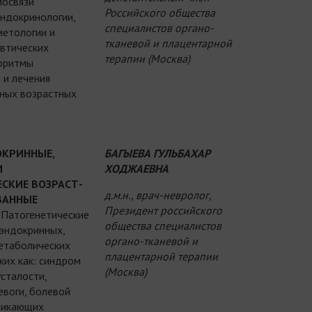
мосвязи
Российского общества
эндокринологии,
специалистов органо-
метологии и
тканевой и плацентарной
евтических
терапии (Москва)
горитмы
 и лечения
ных возрастных
КРИННЫЕ,
БАГЫЕВА ГУЛЬБАХАР
И
ХОДЖАЕВНА
СКИЕ ВОЗРАСТ-
д.м.н., врач-невролог,
ВАННЫЕ
Президент российского
»
Патогенетические
общества специалистов
эндокринных,
органо-тканевой и
етаболических
плацентарной терапии
ких как: синдром
(Москва)
сталости,
евоги, болевой
никающих