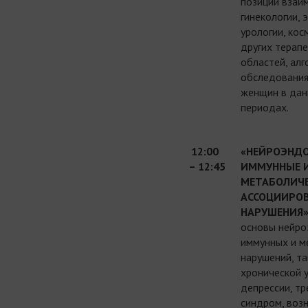
позиций взаи
гинекологии, 
урологии, кос
других терап
областей, ал
обследования
женщин в дан
периодах.
12:00
«НЕЙРОЭНДО
– 12:45
ИММУННЫЕ 
МЕТАБОЛИЧЕ
АССОЦИИРО
НАРУШЕНИЯ
основы нейро
иммунных и м
нарушений, та
хронической у
депрессии, тр
синдром, воз