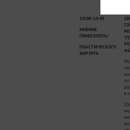
10:00-10:45
СЕ
ГО
МНЕНИЕ
МО
ГИНЕКОЛОГА/
ТЕ
РЕ
ПЛАСТИЧЕСКОГО
AG
ХИРУРГА
Мо
ок
во
по
ра
в 
До
мо
ме
во
кл