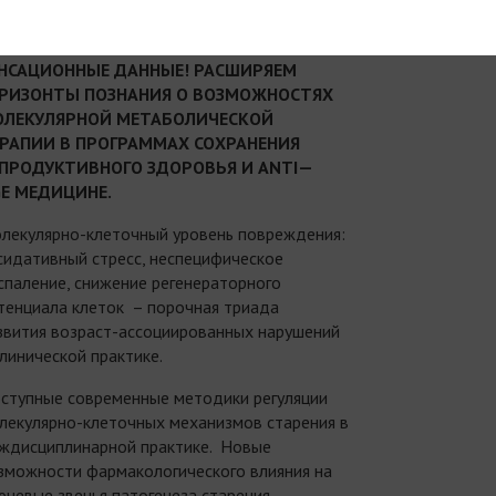
НСАЦИОННЫЕ ДАННЫЕ! РАСШИРЯЕМ
РИЗОНТЫ ПОЗНАНИЯ О ВОЗМОЖНОСТЯХ
ЛЕКУЛЯРНОЙ МЕТАБОЛИЧЕСКОЙ
РАПИИ В ПРОГРАММАХ СОХРАНЕНИЯ
ПРОДУКТИВНОГО ЗДОРОВЬЯ И
ANTI
—
E
МЕДИЦИНЕ.
лекулярно-клеточный уровень повреждения:
сидативный стресс, неспецифическое
спаление, снижение регенераторного
тенциала клеток – порочная триада
звития возраст-ассоциированных нарушений
клинической практике.
ступные современные методики регуляции
лекулярно-клеточных механизмов старения в
ждисциплинарной практике. Новые
зможности фармакологического влияния на
ючевые звенья патогенеза старения