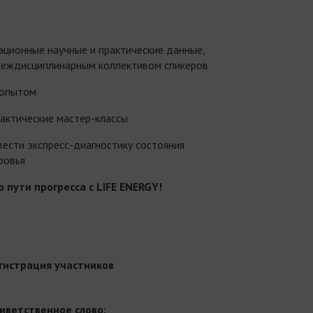
ационные научные и практические данные,
междисциплинарным коллективом спикеров
 опытом
актические мастер-классы
ести экспресс-диагностику состояния
ровья
о пути прогресса с
LIFE
ENERGY
!
гистрация участников
иветственное слово: