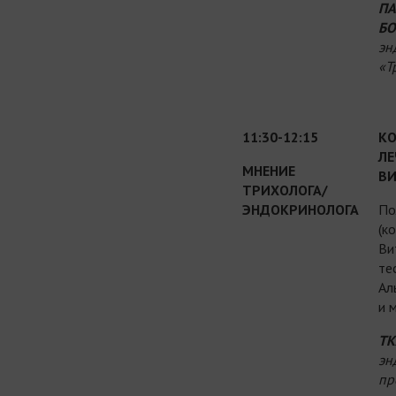
ПА
БО
эн
«Т
11:30-12:15
КО
ЛЕ
МНЕНИЕ
ВИ
ТРИХОЛОГА/
ЭНДОКРИНОЛОГА
По
(к
Ви
те
Ал
и 
ТК
эн
пр