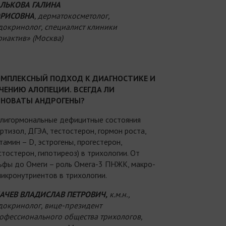
ЛЬКОВА ГАЛИНА
РИСОВНА
,
дерматокосметолог,
докринолог, специалист клиники
риактив» (Москва)
МПЛЕКСНЫЙ ПОДХОД К ДИАГНОСТИКЕ И
ЧЕНИЮ АЛОПЕЦИИ.
ВСЕГДА ЛИ
НОВАТЫ АНДРОГЕНЫ?
лигормональные дефицитные состояния
ортизол, ДГЭА, тестостерон, гормон роста,
тамин – D, эстрогены, прогестерон,
стостерон, гипотиреоз) в трихологии. От
ьфы до Омеги – роль Омега-3 ПНЖК, макро-
микронутриентов в трихологии.
АЧЕВ ВЛАДИСЛАВ ПЕТРОВИЧ,
к.м.н.,
докринолог, вице-президент
офессионального общества трихологов,