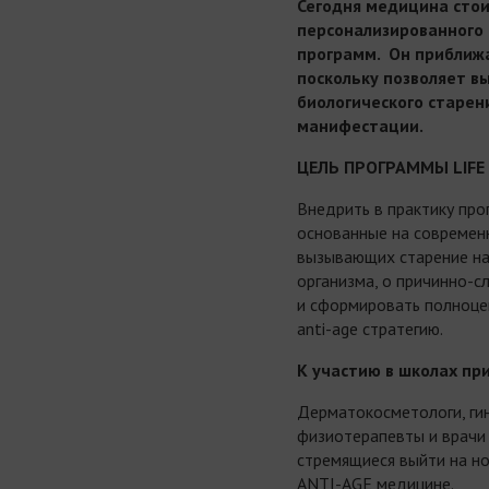
Сегодня медицина стои
персонализированного 
программ. Он приближа
поскольку позволяет в
биологического старени
манифестации.
ЦЕЛЬ ПРОГРАММЫ
LIFE
Внедрить в практику про
основанные на современ
вызывающих старение на
организма, о причинно-с
и сформировать полноце
anti-age стратегию.
К участию в школах пр
Дерматокосметологи, гин
физиотерапевты и врачи
стремящиеся выйти на но
ANTI-AGE медицине.