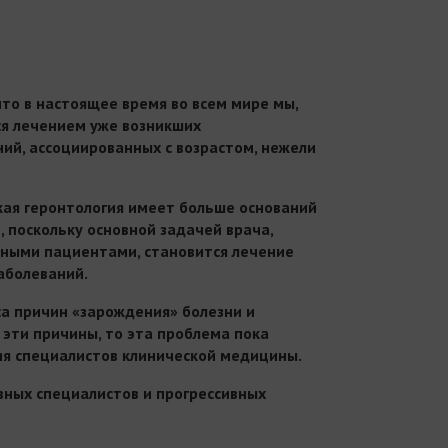
что в настоящее время во всем мире мы,
я лечением уже возникших
ний, ассоциированных с возрастом, нежели
кая геронтология имеет больше оснований
, поскольку основной задачей врача,
тными пациентами, становится лечение
аболеваний.
са причин «зарождения» болезни и
 эти причины, то эта проблема пока
ия специалистов клинической медицины.
ивных специалистов и прогрессивных