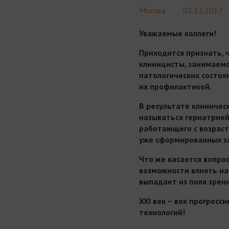
Москва
02.12.2017
Уважаемые коллеги!
Приходится признать, 
клиницисты, занимаемс
патологических состоя
их профилактикой.
В результате клиничес
называться гериатрией
работающего с возрас
уже сформированных з
Что же касается вопро
возможности влиять на
выпадает из поля зрен
XXI
век – век прогресс
технологий!