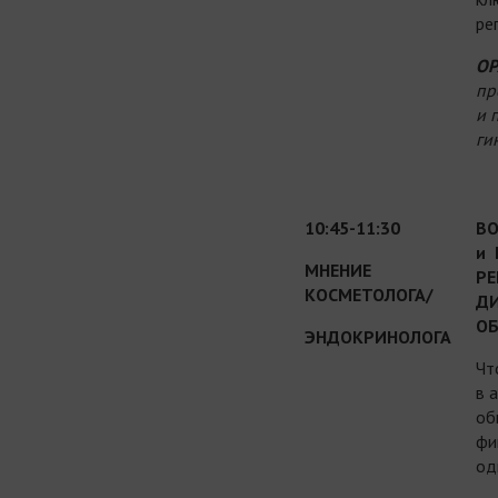
ре
ОР
пр
и 
ги
10:45-11:30
ВО
и 
МНЕНИЕ
РЕ
КОСМЕТОЛОГА/
ДИ
ОБ
ЭНДОКРИНОЛОГА
Чт
в 
об
фи
од