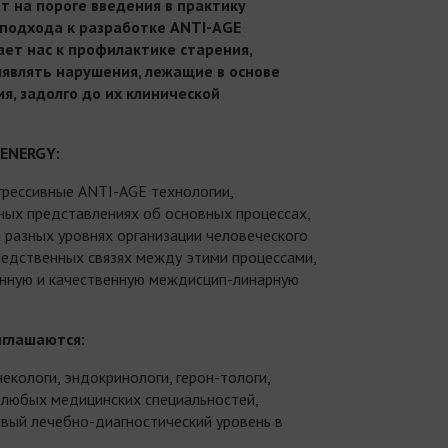
т на пороге введения в практику
подхода к разработке ANTI-AGE
ет нас к профилактике старения,
ыявлять нарушения, лежащие в основе
я, задолго до их клинической
ENERGY
:
грессивные ANTI-AGE технологии,
ных представлениях об основных процессах,
 разных уровнях организации человеческого
ледственных связях между этими процессами,
нную и качественную междисцип-линарную
иглашаются:
екологи, эндокринологи, герон-тологи,
 любых медицинских специальностей,
вый лечебно-диагностический уровень в