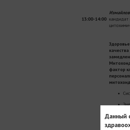
Измайлов
13:00-14:00
кандидат 
цитохимич
Здоровье
качества
замедлен
Митохонд
фактор к
персонал
митохонд
Сис
Эне
фун
Данный с
Ме
здравоо
ми