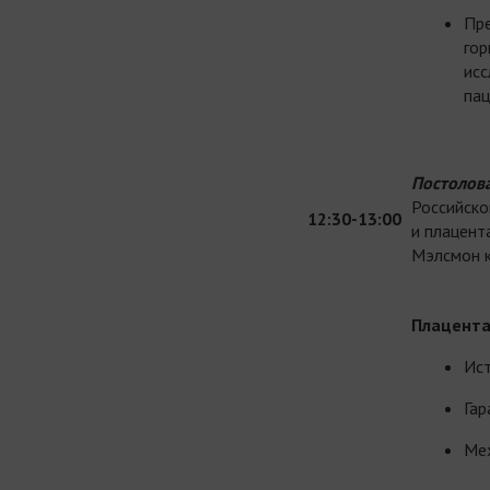
Пре
гор
исс
пац
Постолов
Российско
12:30-13:00
и плацент
Мэлсмон 
Плацента
Ист
Гар
Мех