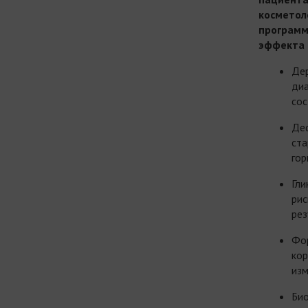
косметол
программ
эффекта
Де
диа
со
Де
ста
го
Гли
рис
рез
Фо
кор
из
Био