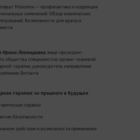
парат Мэлсмон — профилактика и коррекция
мональных изменений. Обзор клинических
ледований. Возможности для врача и
иента.
а Ирина Леонидовна
, вице-президент
го общества специалистов органо-тканевой
арной терапии, руководитель направления
компании Витанта
рная терапия: из прошлого в будущее
орическая справка
антии безопасности
анизм действия и возможности применения