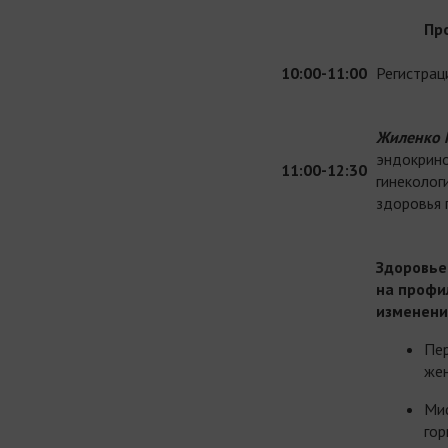
Пр
10:00-11:00
Регистрац
Жиленко 
эндокрино
11:00-12:30
гинеколог
здоровья 
Здоровье
на профи
изменени
Пер
жен
Миф
гор