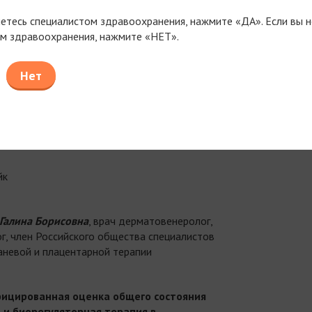
яетесь специалистом здравоохранения, нажмите «ДА». Если вы н
сонализированная метаболическая терапия
м здравоохранения, нажмите «НЕТ».
тохондриальных нарушений
ровье как дисциплинарная единица —
Нет
ятие качества здоровья
плексный подход к замедлению процесса
рения
йк
Галина Борисовна
, врач дерматовенеролог,
г, член Российского общества специалистов
аневой и плацентарной терапии
ицированная оценка общего состояния
 и биорегуляторная терапия в