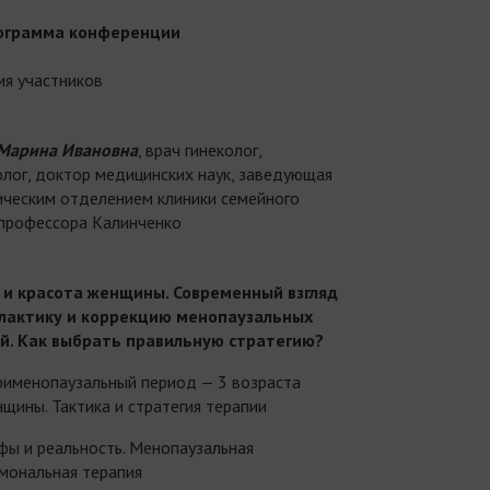
ограмма конференции
ия участников
Марина Ивановна
, врач гинеколог,
лог, доктор медицинских наук, заведующая
ическим отделением клиники семейного
профессора Калинченко
 и красота женщины. Современный взгляд
лактику и коррекцию менопаузальных
й. Как выбрать правильную стратегию?
именопаузальный период — 3 возраста
щины. Тактика и стратегия терапии
ы и реальность. Менопаузальная
мональная терапия