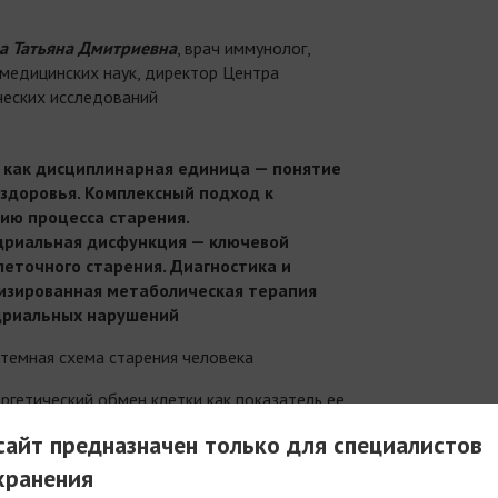
а Татьяна Дмитриевна
, врач иммунолог,
медицинских наук, директор Центра
еских исследований
 как дисциплинарная единица — понятие
 здоровья. Комплексный подход к
ию процесса старения.
риальная дисфункция — ключевой
леточного старения. Диагностика и
изированная метаболическая терапия
риальных нарушений
темная схема старения человека
ргетический обмен клетки как показатель ее
кциональной состоятельности
айт предназначен только для специалистов
тоды лабораторной диагностики
хранения
тохондриальных дисфункций