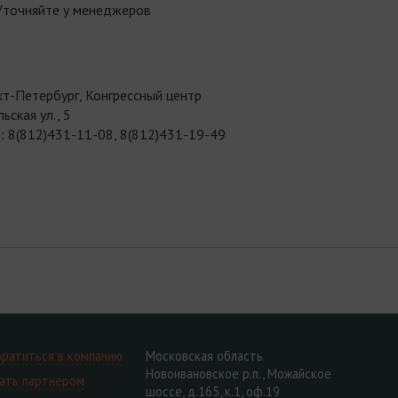
Уточняйте у менеджеров
кт-Петербург, Конгрессный центр
ьская ул., 5
: 8(812)431-11-08, 8(812)431-19-49
ратиться в компанию
Московская область
Новоивановское р.п., Можайское
ать партнером
шоссе, д.165, к.1, оф.19