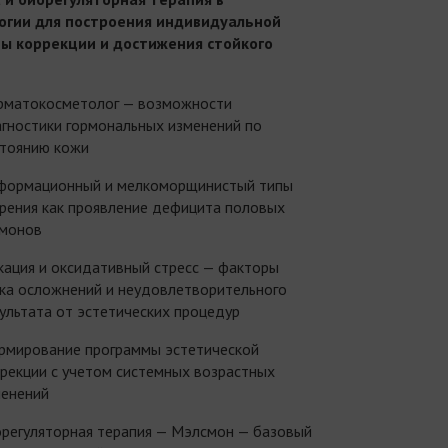
огии для построения индивидуальной
ы коррекции и достижения стойкого
рматокосметолог — возможности
гностики гормональных изменений по
стоянию кожи
формационный и мелкоморщинистый типы
рения как проявление дефицита половых
рмонов
кация и оксидативный стресс — факторы
ка осложнений и неудовлетворительного
ультата от эстетических процедур
рмирование программы эстетической
рекции с учетом системных возрастных
менений
регуляторная терапия — Мэлсмон — базовый