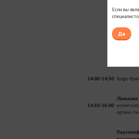
Если вы явл
Пер
специалисто
ми
Здо
Да
пон
Ком
ста
14:00-14:30
Кофе-бре
Палькова 
14:30-16:00
косметоло
органо-тк
Персониф
пациента