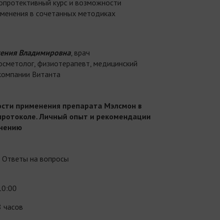
опротективный курс и возможности
менения в сочетанных методиках
сения Владимировна
, врач
сметолог, физиотерапевт, медицинский
компании Витанта
сти применения препарата Мэлсмон в
 протоколе. Личный опыт и рекомендации
нению
. Ответы на вопросы
10:00
8 часов