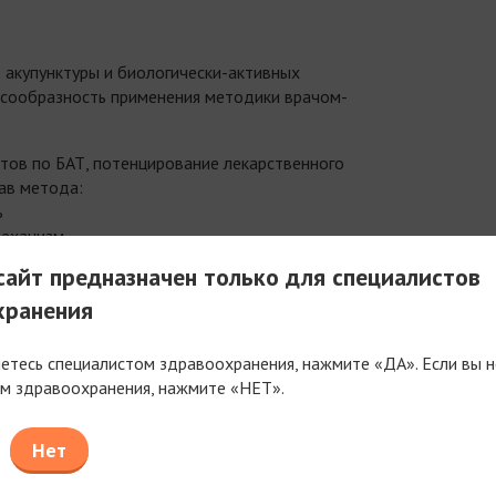
 акупунктуры и биологически-активных
лесообразность применения методики врачом-
тов по БАТ, потенцирование лекарственного
ав метода:
ь
механизм
мого препарата
айт предназначен только для специалистов
в фармакопунктурных методиках
хранения
нтивозрастной медицины
яетесь специалистом здравоохранения, нажмите «ДА». Если вы н
ости применения плацентарного препарата
м здравоохранения, нажмите «НЕТ».
ельная база
флекторного метода: влияние на
Нет
лы вегетативной нервной системы путем
арного препарата Мэлсмон в БАТ.