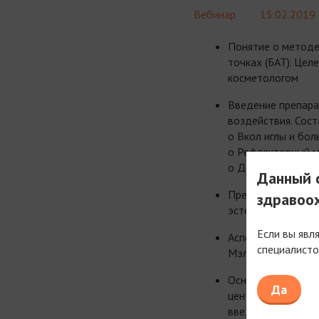
Вебинар
15.02.2019
Понятие о методе
точках (БАТ). Це
косметологом
Введение препара
воздействия. Сост
o Вкол иглы и бол
o Рефлекторный 
o Действие вводи
Данный с
Препарат выбора 
здравоо
эстетической и а
Если вы явл
Аспекты безопасн
специалисто
Мэлсмон. Доказат
Основа работы ре
Да
центральные отде
введения плацент