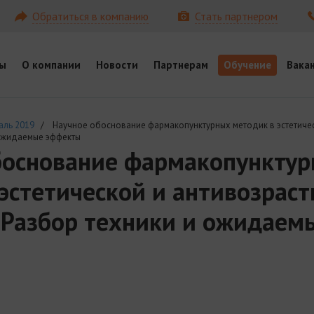
Обратиться в компанию
Стать партнером
ы
О компании
Новости
Партнерам
Обучение
Вака
аль 2019
/ Научное обоснование фармакопунктурных методик в эстетичес
 ожидаемые эффекты
боснование фармакопункту
эстетической и антивозраст
 Разбор техники и ожидаем