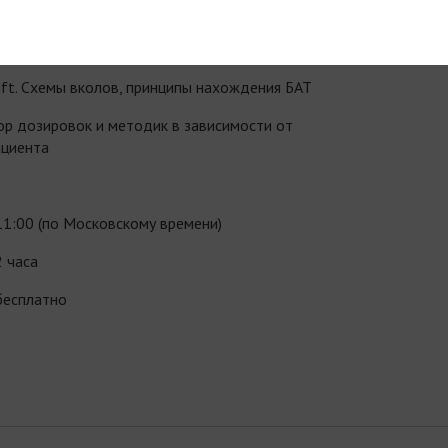
 и омолаживающий эффекты метода в
аратом Мэлсмон
ift. Схемы вколов, принципы нахождения БАТ
р дозировок и методик в зависимости от
ациента
11:00 (по Московскому времени)
2 часа
бесплатно