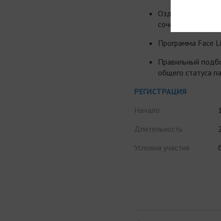
Оздоровительный
сочетании с преп
Программа Face L
Правильный подбо
общего статуса п
РЕГИСТРАЦИЯ
Начало
Длительность
Условия участия