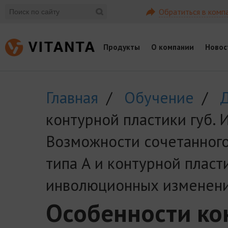
Обратиться в комп
Продукты
О компании
Новос
Главная
/
Обучение
/
Д
контурной пластики губ. 
Возможности сочетанног
типа А и контурной пласт
инволюционных изменени
Особенности ко