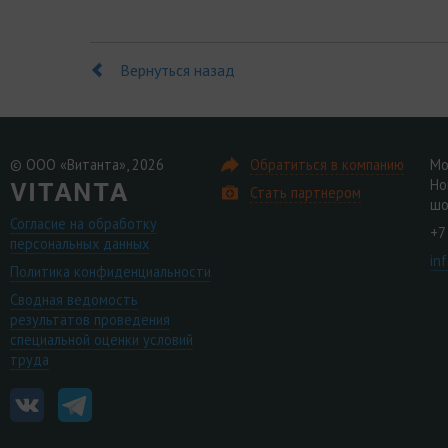
Вернуться назад
© ООО «Витанта», 2026
Обратиться в компанию
Мо
Но
Стать партнером
шо
Согласие на обработку
+7
персональных данных
in
Политика конфиденциальности
Сводная ведомость
результатов проведения
специальной оценки условий
труда