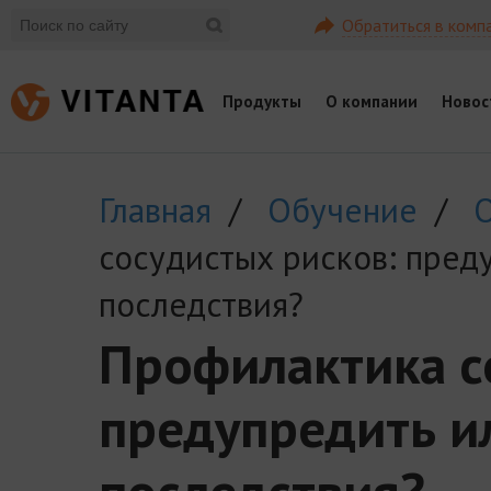
Обратиться в комп
Продукты
О компании
Новос
Главная
/
Обучение
/
О
сосудистых рисков: пред
последствия?
Профилактика с
предупредить и
последствия?