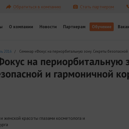
Обратиться в компанию
Стать партнером
ы
О компании
Новости
Партнерам
Обучение
Вака
рь 2016
/ Семинар «Фокус на периорбитальную зону. Секреты безопасной 
Фокус на периорбитальную з
езопасной и гармоничной к
 и женской красоты глазами косметолога и
урга