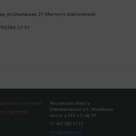
а, ул.Ольховская, 27 (Институт пластической
495)380-17-57
ратиться в компанию
Московская область
Новоивановское р.п., Можайское
ать партнером
шоссе, д.165, к.1, оф.19
+7 495 380 17 57
info@vitanta.net