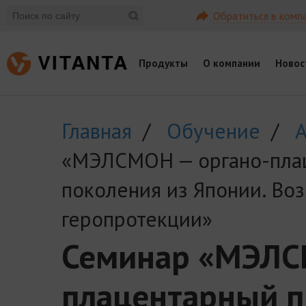
Обратиться в комп
Продукты
О компании
Новос
Главная
/
Обучение
/
А
«МЭЛСМОН — органо-плац
поколения из Японии. Во
геропротекции»
Семинар «МЭЛС
плацентарный п