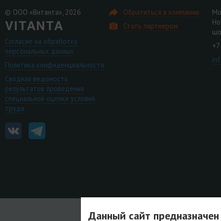
© ООО «Витанта», 2026
Обратиться в компанию
Мо
Но
Стать партнером
шо
Согласие на обработку
+7
персональных данных
in
Политика конфиденциальности
Сводная ведомость
результатов проведения
специальной оценки условий
труда
Данный сайт предназначен