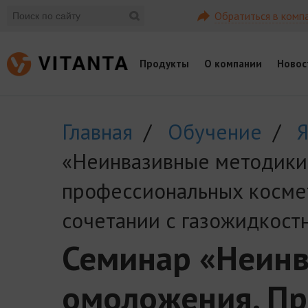
Обратиться в комп
Продукты
О компании
Новос
Главная
/
Обучение
/
Я
«Неинвазивные методики
профессиональных косме
сочетании с газожидкост
Семинар «Неин
омоложения. П