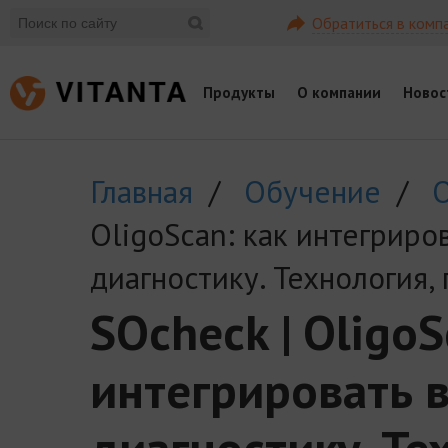
Обратиться в комп
Продукты
О компании
Новос
Главная
/
Обучение
/
О
OligoScan: как интегриро
диагностику. Технология,
SOcheck | OligoS
интегрировать 
диагностику. Те