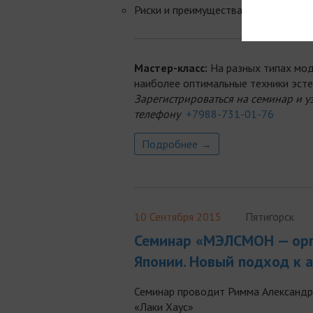
Риски и преимущества проведения п
Мастер-класс:
На разных типах мо
наиболее оптимальные техники эсте
Зарегистрироваться на семинар и 
телефону
+7988-731-01-76
Подробнее →
10 Сентября 2015
Пятигорск
Семинар «МЭЛСМОН — орг
Японии. Новый подход к a
Семинар проводит Римма Александр
«Лаки Хаус»