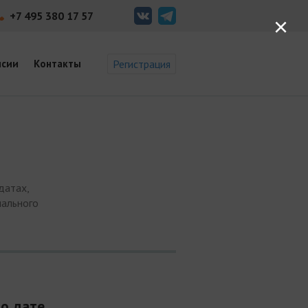
+7 495 380 17 57
×
нсии
Контакты
Регистрация
датах,
нального
о дате