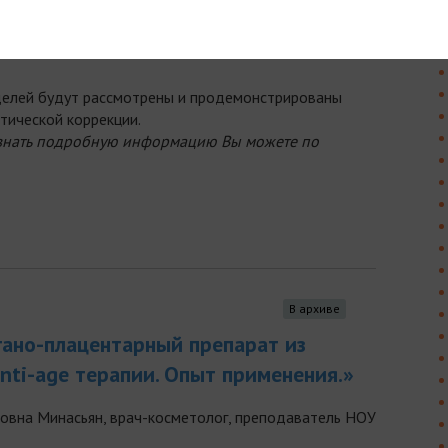
роцедуры «8 точек лифтинга».
делей будут рассмотрены и продемонстрированы
тической коррекции.
узнать подробную информацию Вы можете по
В архиве
ано-плацентарный препарат из
nti-age терапии. Опыт применения.»
овна Минасьян, врач-косметолог, преподаватель НОУ