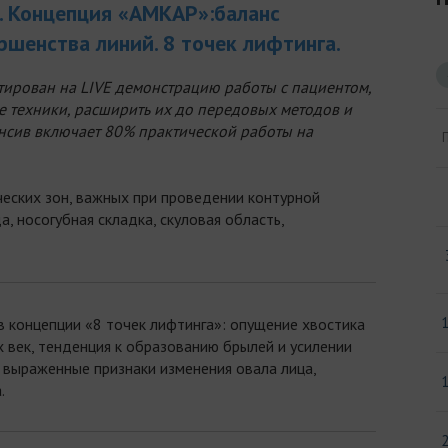
. Концепция «АМКАР»:баланс
шенства линий. 8 точек лифтинга.
тирован на LIVE демонстрацию работы с пациентом,
е техники, расширить их до передовых методов и
енсив включает 80% практической работы на
еских зон, важных при проведении контурной
а, носогубная складка, скуловая область,
в концепции «8 точек лифтинга»: опущение хвостика
х век, тенденция к образованию брылей и усилении
е выраженные признаки изменения овала лица,
.