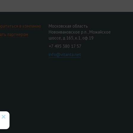
ратиться в компанию
Московская область
Новоивановское р.п., Можайское
ать партнером
шоссе, д.165, к.1, оф.19
+7 495 380 17 57
info@vitanta.net