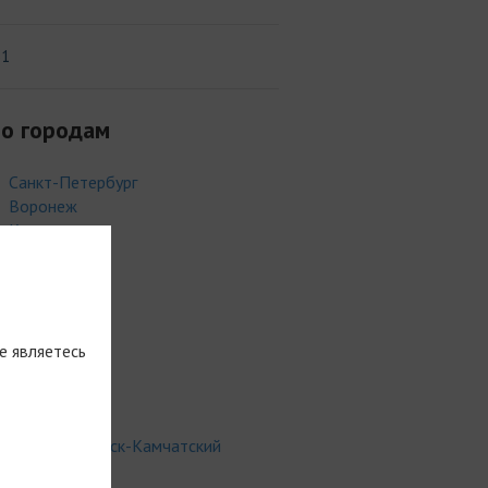
31
о городам
Санкт-Петербург
Воронеж
Калининград
Владимир
Пермь
Чебоксары
Киров
Каспийск
е являетесь
Челябинск
Омск
Тверь
Петропавловск-Камчатский
Светлогорск