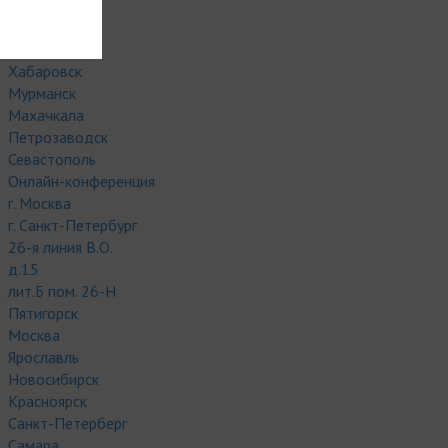
Иркутск
Астрахань
Владивосток
Хабаровск
Мурманск
Махачкала
Петрозаводск
Севастополь
Онлайн-конференция
г. Москва
г. Санкт-Петербург
26-я линия В.О.
д.15
лит.Б пом. 26-Н
Пятигорск
Москва
Ярославль
Новосибирск
Красноярск
Санкт-Петерберг
Самара