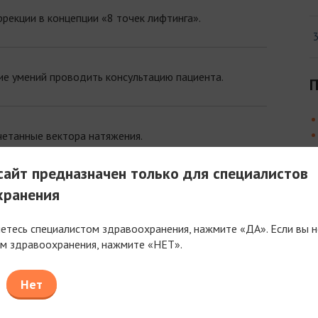
рекции в концепции «8 точек лифтинга».
ие умений проводить консультацию пациента.
П
четанные вектора натяжения.
айт предназначен только для специалистов
хранения
с учетом всех тонкостей и нюансов.
яетесь специалистом здравоохранения, нажмите «ДА». Если вы н
м здравоохранения, нажмите «НЕТ».
ротоколов коррекции: техники, дозировки, принципы
Нет