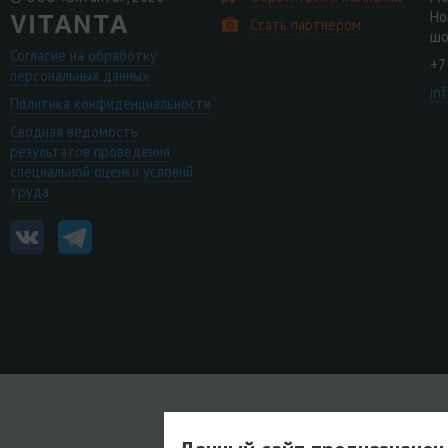
Но
Стать партнером
шо
Согласие на обработку
+7
персональных данных
in
Политика конфиденциальности
Сводная ведомость
результатов проведения
специальной оценки условий
труда