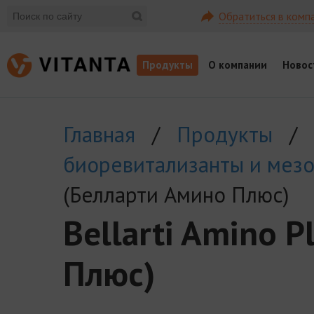
Обратиться в комп
Продукты
О компании
Новос
Главная
/
Продукты
/
биоревитализанты и мез
(Белларти Амино Плюс)
Bellarti Amino 
Плюс)