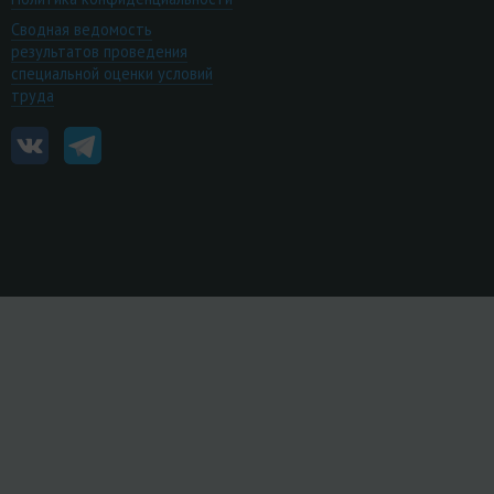
Сводная ведомость
результатов проведения
специальной оценки условий
труда